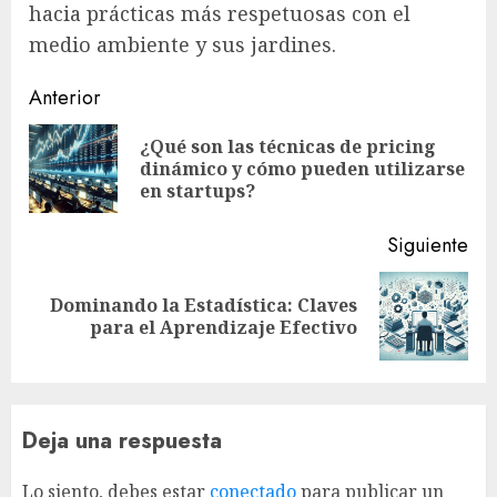
hacia prácticas más respetuosas con el
medio ambiente y sus jardines.
Sigue
Anterior
leyendo
¿Qué son las técnicas de pricing
En
dinámico y cómo pueden utilizarse
ant
en startups?
Siguiente
Dominando la Estadística: Claves
Siguiente
para el Aprendizaje Efectivo
entrada:
Deja una respuesta
Lo siento, debes estar
conectado
para publicar un