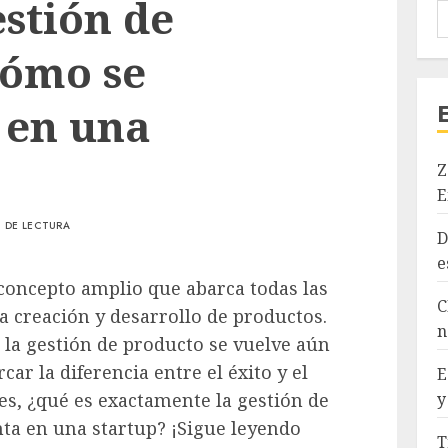
estión de
cómo se
 en una
Z
E
N DE LECTURA
D
e
concepto amplio que abarca todas las
C
a creación y desarrollo de productos.
n
, la gestión de producto se vuelve aún
ar la diferencia entre el éxito y el
E
es, ¿qué es exactamente la gestión de
y
a en una startup? ¡Sigue leyendo
T