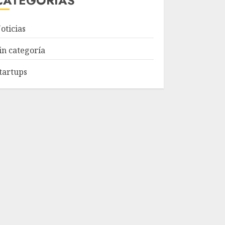
CATEGORÍAS
oticias
in categoría
tartups